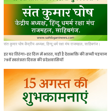
संत कुमार घोष केंद्रीय अध्यक्ष, हिन्दू धर्म रक्षा मंच राजमहल, साहिबगंज।
हर घर तिरंगा-हर दिल में भारत, यही है देशभक्ति की सच्ची पहचान
79वें स्वतंत्रता दिवस की प्रदेशवासियों