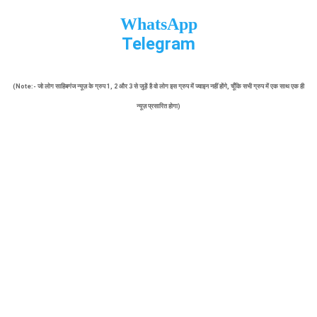
WhatsApp
Telegram
(Note:- जो लोग साहिबगंज न्यूज़ के ग्रुप 1, 2 और 3 से जुड़ें है वो लोग इस ग्रुप में ज्वाइन नहीं होंगे, चूँकि सभी ग्रुप में एक साथ एक ही
न्यूज़ प्रसारित होगा)