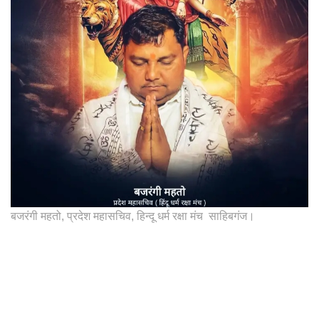
बजरंगी महतो, प्रदेश महासचिव, हिन्दू धर्म रक्षा मंच साहिबगंज।