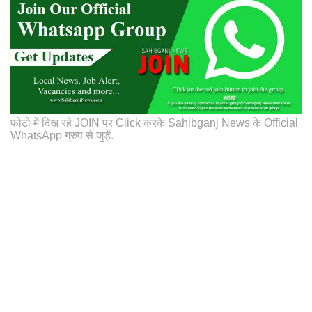
फोटो में दिख रहे JOIN पर Click करके Sahibganj News के Official
WhatsApp ग्रुप से जुड़ें.