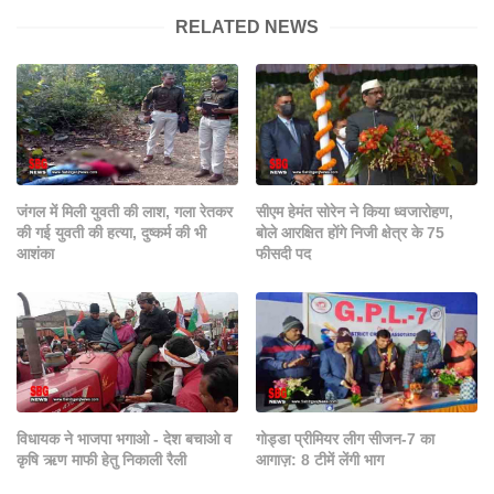
RELATED NEWS
जंगल में मिली युवती की लाश, गला रेतकर
सीएम हेमंत सोरेन ने किया ध्‍वजारोहण,
की गई युवती की हत्या, दुष्कर्म की भी
बोले आरक्षित होंगे निजी क्षेत्र के 75
आशंका
फीसदी पद
विधायक ने भाजपा भगाओ - देश बचाओ व
गोड्डा प्रीमियर लीग सीजन-7 का
कृषि ऋण माफी हेतु निकाली रैली
आगाज़: 8 टीमें लेंगी भाग