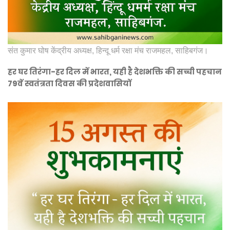
संत कुमार घोष केंद्रीय अध्यक्ष, हिन्दू धर्म रक्षा मंच राजमहल, साहिबगंज।
हर घर तिरंगा-हर दिल में भारत, यही है देशभक्ति की सच्ची पहचान
79वें स्वतंत्रता दिवस की प्रदेशवासियों