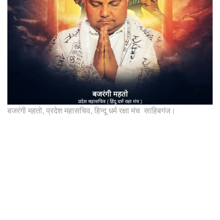
बजरंगी महतो, प्रदेश महासचिव, हिन्दू धर्म रक्षा मंच साहिबगंज।