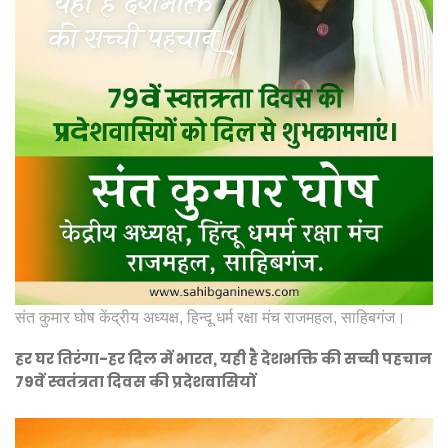
संत कुमार घोष केंद्रीय अध्यक्ष, हिन्दू धर्म रक्षा मंच राजमहल, साहिबगंज।
हर घर तिरंगा-हर दिल में भारत, यही है देशभक्ति की सच्ची पहचान
79वें स्वतंत्रता दिवस की प्रदेशवासियों