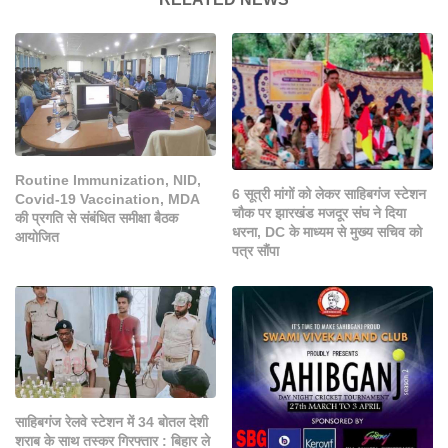
Routine Immunization, NID,
6 सूत्री मांगों को लेकर साहिबगंज स्टेशन
Covid-19 Vaccination, MDA
चौक पर झारखंड मजदूर संघ ने दिया
की प्रगति से संबंधित समीक्षा बैठक
धरना, DC के माध्यम से मुख्य सचिव को
आयोजित
पत्र सौंपा
साहिबगंज रेलवे स्टेशन में 34 बोतल देशी
शराब के साथ तस्कर गिरफ्तार : बिहार ले