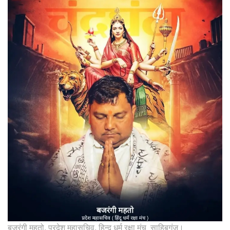
बजरंगी महतो, प्रदेश महासचिव, हिन्दू धर्म रक्षा मंच साहिबगंज।