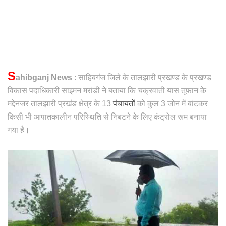
S
ahibganj News
: साहिबगंज जिले के तालझारी प्रखण्ड के प्रखण्ड
विकास पदाधिकारी साइमन मरांडी ने बताया कि चक्रवाती यास तूफान के
मद्देनजर तालझारी प्रखंड क्षेत्र के 13
पंचायतों
को कुल 3 जोन में बांटकर
किसी भी आपातकालीन परिस्थिति से निबटने के लिए कंट्रोल रूम बनाया
गया है।