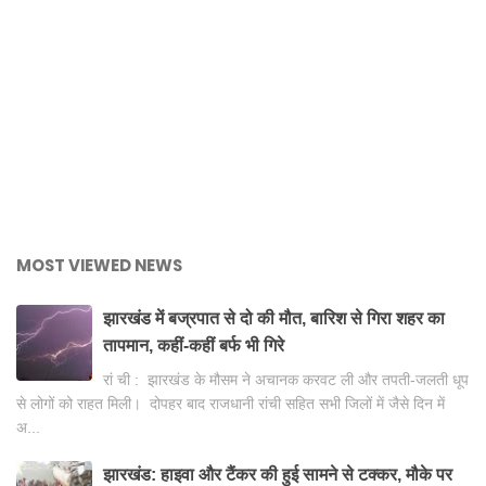
MOST VIEWED NEWS
झारखंड में बज्रपात से दो की मौत, बारिश से गिरा शहर का
तापमान, कहीं-कहीं बर्फ भी गिरे
रां ची : झारखंड के मौसम ने अचानक करवट ली और तपती-जलती धूप
से लोगों को राहत मिली। दोपहर बाद राजधानी रांची सहित सभी जिलों में जैसे दिन में
अ...
झारखंड: हाइवा और टैंकर की हुई सामने से टक्कर, मौके पर