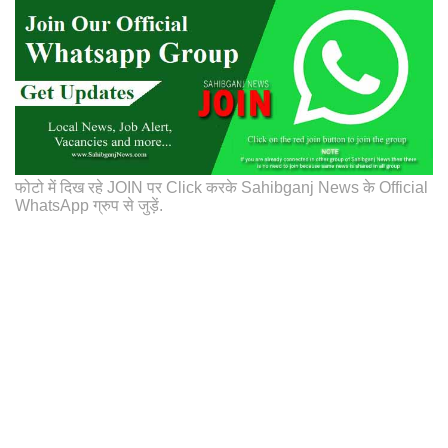
फोटो में दिख रहे JOIN पर Click करके Sahibganj News के Official
WhatsApp ग्रुप से जुड़ें.