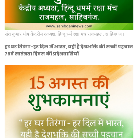
संत कुमार घोष केंद्रीय अध्यक्ष, हिन्दू धर्म रक्षा मंच राजमहल, साहिबगंज।
हर घर तिरंगा-हर दिल में भारत, यही है देशभक्ति की सच्ची पहचान
79वें स्वतंत्रता दिवस की प्रदेशवासियों