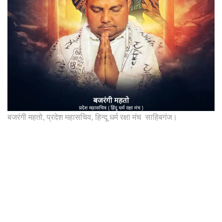
बजरंगी महतो, प्रदेश महासचिव, हिन्दू धर्म रक्षा मंच साहिबगंज।