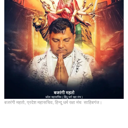
बजरंगी महतो, प्रदेश महासचिव, हिन्दू धर्म रक्षा मंच साहिबगंज।