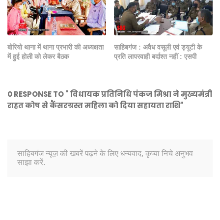
बोरियो थाना में थाना प्रभारी की अध्यक्षता
साहिबगंज : अवैध वसूली एवं ड्यूटी के
में हुई होली को लेकर बैठक
प्रति लापरवाही बर्दाश्त नहीं : एसपी
0 RESPONSE TO " विधायक प्रतिनिधि पंकज मिश्रा ने मुख्यमंत्री
राहत कोष से कैंसरग्रस्त महिला को दिया सहायता राशि"
साहिबगंज न्यूज़ की खबरें पढ़ने के लिए धन्यवाद, कृप्या निचे अनुभव
साझा करें.