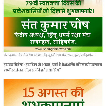
संत कुमार घोष केंद्रीय अध्यक्ष, हिन्दू धर्म रक्षा मंच राजमहल, साहिबगंज।
हर घर तिरंगा-हर दिल में भारत, यही है देशभक्ति की सच्ची पहचान
79वें स्वतंत्रता दिवस की प्रदेशवासियों