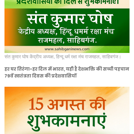
संत कुमार घोष केंद्रीय अध्यक्ष, हिन्दू धर्म रक्षा मंच राजमहल, साहिबगंज।
हर घर तिरंगा-हर दिल में भारत, यही है देशभक्ति की सच्ची पहचान
79वें स्वतंत्रता दिवस की प्रदेशवासियों