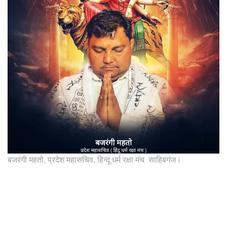
बजरंगी महतो, प्रदेश महासचिव, हिन्दू धर्म रक्षा मंच साहिबगंज।