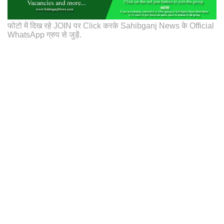
फोटो में दिख रहे JOIN पर Click करके Sahibganj News के Official
WhatsApp ग्रुप से जुड़ें.