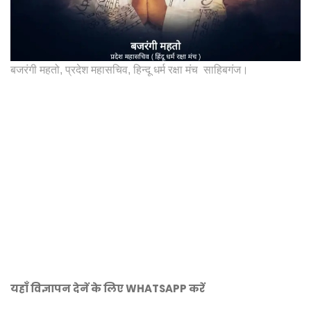
बजरंगी महतो, प्रदेश महासचिव, हिन्दू धर्म रक्षा मंच साहिबगंज।
यहाँ विज्ञापन देनें के लिए WHATSAPP करें