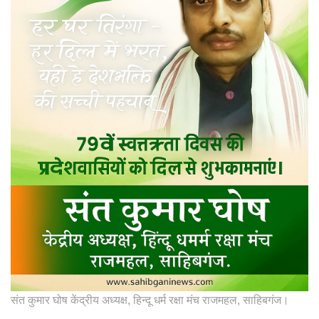
संत कुमार घोष केंद्रीय अध्यक्ष, हिन्दू धर्म रक्षा मंच राजमहल, साहिबगंज।