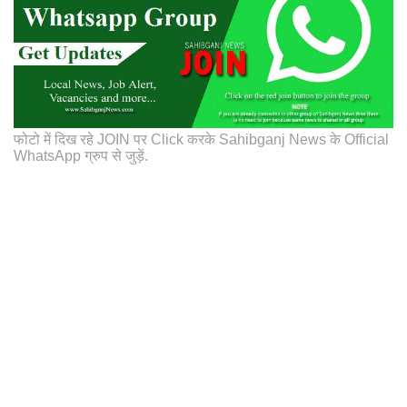
फोटो में दिख रहे JOIN पर Click करके Sahibganj News के Official
WhatsApp ग्रुप से जुड़ें.