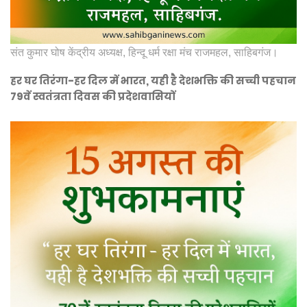
संत कुमार घोष केंद्रीय अध्यक्ष, हिन्दू धर्म रक्षा मंच राजमहल, साहिबगंज।
हर घर तिरंगा-हर दिल में भारत, यही है देशभक्ति की सच्ची पहचान
79वें स्वतंत्रता दिवस की प्रदेशवासियों