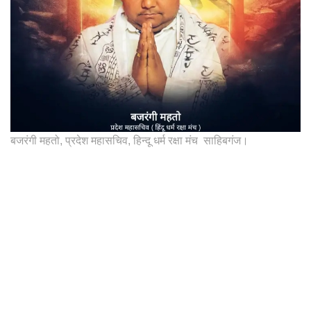
बजरंगी महतो, प्रदेश महासचिव, हिन्दू धर्म रक्षा मंच साहिबगंज।