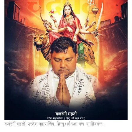
बजरंगी महतो, प्रदेश महासचिव, हिन्दू धर्म रक्षा मंच साहिबगंज।