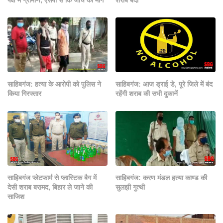
पक्ष में ग्रामीण, एसपी से कि जाँच की माँग
शराब बंदी
साहिबगंज: हत्या के आरोपी को पुलिस ने
साहिबगंज: आज ड्राई डे, पूरे जिले में बंद
किया गिरफ्तार
रहेंगी शराब की सभी दुकानें
साहिबगंज प्लेटफार्म से प्लास्टिक बैग में
साहिबगंज: करण मंडल हत्या काण्ड की
देसी शराब बरामद, बिहार ले जाने की
सुलझी गुत्थी
साजिश