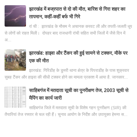
झारखंड में बज्रपात से दो की मौत, बारिश से गिरा शहर का
तापमान, कहीं-कहीं बर्फ भी गिरे
रां ची : झारखंड के मौसम ने अचानक करवट ली और तपती-जलती धूप
से लोगों को राहत मिली। दोपहर बाद राजधानी रांची सहित सभी जिलों में जैसे दिन में
अ...
झारखंड: हाइवा और टैंकर की हुई सामने से टक्कर, मौके पर
एक की मौत
झारखंड: गिरिडीह के डुमरी थाना क्षेत्र के पिपराडीह के पास शुक्रवार
सुबह टैंकर और हाइवा की सीधी टक्कर होने का मामला प्रकाश में आया है. जानकार...
साहिबगंज में मतदाता सूची का पुनरीक्षण तेज, 2003 सूची से
मैपिंग का कार्य जारी
साहिबगंज जिले में मतदाता सूची के विशेष गहन पुनरीक्षण (SIR) की
तैयारियां तेज रफ्तार से चल रही हैं। चुनाव आयोग के निर्देश और उपायुक्त हेमन्त स...