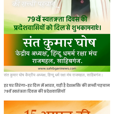
संत कुमार घोष केंद्रीय अध्यक्ष, हिन्दू धर्म रक्षा मंच राजमहल, साहिबगंज।
हर घर तिरंगा-हर दिल में भारत, यही है देशभक्ति की सच्ची पहचान
79वें स्वतंत्रता दिवस की प्रदेशवासियों