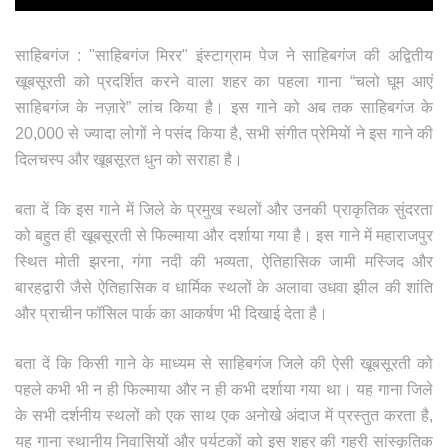
साहिबगंज : "साहिबगंज मिरर" इंस्टाग्राम पेज ने साहिबगंज की अद्वितीय
खूबसूरती को प्रदर्शित करने वाला शहर का पहला गाना “चलो घूम आएं
साहिबगंज के नज़ारे” लांच किया है। इस गाने को अब तक साहिबगंज के
20,000 से ज्यादा लोगों ने पसंद किया है, सभी संगीत प्रेमियों ने इस गाने की
दिलचस्प और खूबसूरत धुन को सराहा है।
बता दें कि इस गाने में जिले के प्रमुख स्थलों और उनकी प्राकृतिक सुंदरता
को बहुत ही खूबसूरती से फिल्माया और दर्शाया गया है। इस गाने में महाराजपुर
स्थित मोती झरना, गंगा नदी की भव्यता, ऐतिहासिक जामी मस्जिद और
बारहद्वारी जैसे ऐतिहासिक व धार्मिक स्थलों के अलावा उधवा झील की शांति
और प्राचीन फॉसिल पार्क का आकर्षण भी दिखाई देता है।
बता दें कि किसी गाने के माध्यम से साहिबगंज जिले की ऐसी खूबसूरती को
पहले कभी भी न ही फिल्माया और न ही कभी दर्शाया गया था। यह गाना जिले
के सभी दर्शनीय स्थलों को एक साथ एक अनोखे अंदाज में प्रस्तुत करता है,
यह गाना स्थानीय निवासियों और पर्यटकों को इस शहर की गहरी सांस्कृतिक