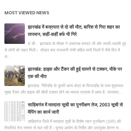
MOST VIEWED NEWS
झारखंड में बज्रपात से दो की मौत, बारिश से गिरा शहर का
तापमान, कहीं-कहीं बर्फ भी गिरे
रां ची : झारखंड के मौसम ने अचानक करवट ली और तपती-जलती धूप
से लोगों को राहत मिली। दोपहर बाद राजधानी रांची सहित सभी जिलों में जैसे दिन में
अ...
झारखंड: हाइवा और टैंकर की हुई सामने से टक्कर, मौके पर
एक की मौत
झारखंड: गिरिडीह के डुमरी थाना क्षेत्र के पिपराडीह के पास शुक्रवार
सुबह टैंकर और हाइवा की सीधी टक्कर होने का मामला प्रकाश में आया है. जानकार...
साहिबगंज में मतदाता सूची का पुनरीक्षण तेज, 2003 सूची से
मैपिंग का कार्य जारी
साहिबगंज जिले में मतदाता सूची के विशेष गहन पुनरीक्षण (SIR) की
तैयारियां तेज रफ्तार से चल रही हैं। चुनाव आयोग के निर्देश और उपायुक्त हेमन्त स...