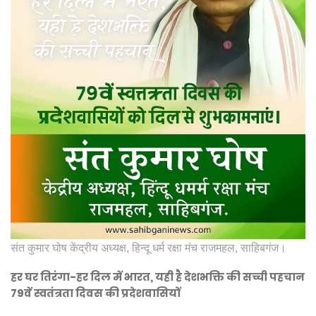
संत कुमार घोष केंद्रीय अध्यक्ष, हिन्दू धर्म रक्षा मंच राजमहल, साहिबगंज।
हर घर तिरंगा-हर दिल में भारत, यही है देशभक्ति की सच्ची पहचान
79वें स्वतंत्रता दिवस की प्रदेशवासियों