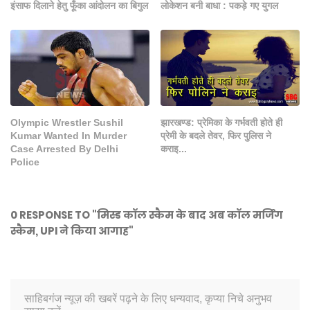
इंसाफ दिलाने हेतु फूँका आंदोलन का बिगुल
लोकेशन बनी बाधा : पकड़े गए युगल
Olympic Wrestler Sushil
झारखण्ड: प्रेमिका के गर्भवती होते ही
Kumar Wanted In Murder
प्रेमी के बदले तेवर, फिर पुलिस ने
Case Arrested By Delhi
कराइ...
Police
0 RESPONSE TO "मिस्ड कॉल स्कैम के बाद अब कॉल मर्जिंग
स्कैम, UPI ने किया आगाह"
साहिबगंज न्यूज़ की खबरें पढ़ने के लिए धन्यवाद, कृप्या निचे अनुभव