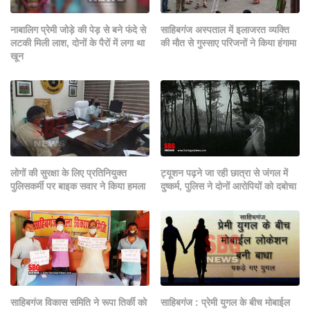
नाबालिग प्रेमी जोड़े की पेड़ से बने फंदे से
साहिबगंज अस्पताल में इलाजरत व्यक्ति
लटकी मिली लाश, दोनों के पैरों में लगा था
की मौत से गुस्साए परिजनों ने किया हंगामा
खून
लोगों की सुरक्षा के लिए प्रतिनियुक्त
ट्यूशन पढ़ने जा रही छात्रा से जंगल में
पुलिसकर्मी पर बाइक सवार ने किया हमला
दुष्कर्म, पुलिस ने दोनों आरोपियों को दबोचा
साहिबगंज विकास समिति ने रूपा तिर्की को
साहिबगंज : प्रेमी युगल के बीच मोबाईल