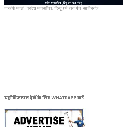
बजरंगी महतो, प्रदेश महासचिव, हिन्दू धर्म रक्षा मंच साहिबगंज।
यहाँ विज्ञापन देनें के लिए WHATSAPP करें