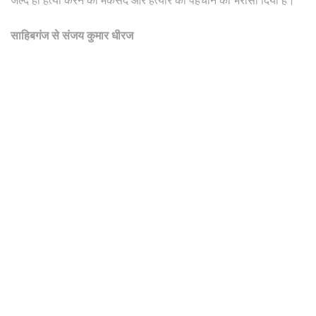
जल्द ही हत्या करने का मकसद और हत्यारे की पहचान का भरोसा दिया है।
साहिबगंज से संजय कुमार धीरज