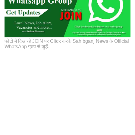
फोटो में दिख रहे JOIN पर Click करके Sahibganj News के Official
WhatsApp ग्रुप से जुड़ें.