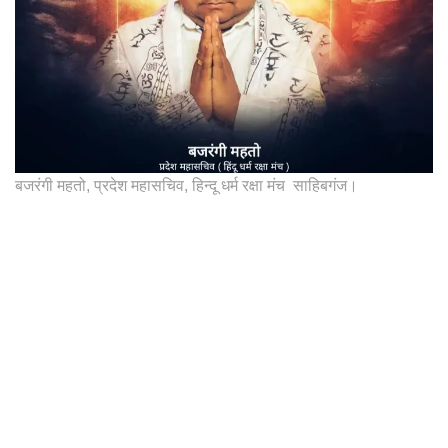
बजरंगी महतो, प्रदेश महासचिव, हिन्दू धर्म रक्षा मंच साहिबगंज।