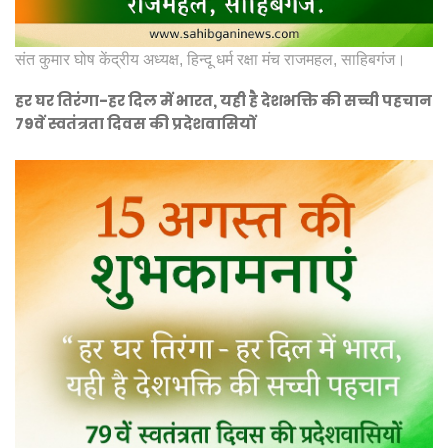
संत कुमार घोष केंद्रीय अध्यक्ष, हिन्दू धर्म रक्षा मंच राजमहल, साहिबगंज।
हर घर तिरंगा-हर दिल में भारत, यही है देशभक्ति की सच्ची पहचान
79वें स्वतंत्रता दिवस की प्रदेशवासियों