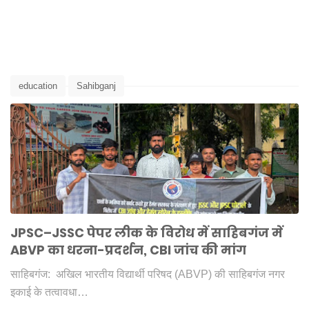
education
Sahibganj
JPSC–JSSC पेपर लीक के विरोध में साहिबगंज में
ABVP का धरना-प्रदर्शन, CBI जांच की मांग
साहिबगंज: अखिल भारतीय विद्यार्थी परिषद (ABVP) की साहिबगंज नगर
इकाई के तत्वावधा…