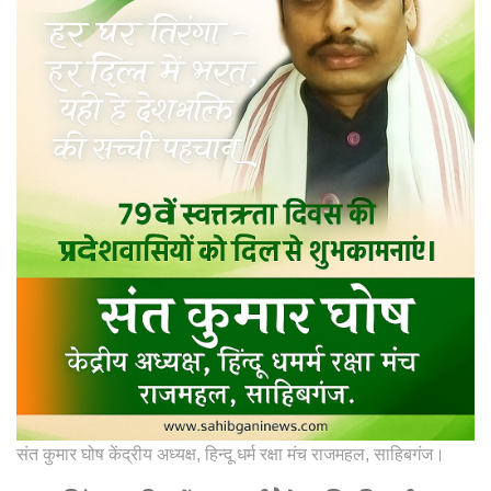
संत कुमार घोष केंद्रीय अध्यक्ष, हिन्दू धर्म रक्षा मंच राजमहल, साहिबगंज।