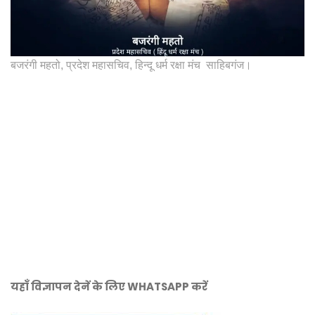
बजरंगी महतो, प्रदेश महासचिव, हिन्दू धर्म रक्षा मंच साहिबगंज।
यहाँ विज्ञापन देनें के लिए WHATSAPP करें