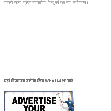
बजरंगी महतो, प्रदेश महासचिव, हिन्दू धर्म रक्षा मंच साहिबगंज।
यहाँ विज्ञापन देनें के लिए WHATSAPP करें