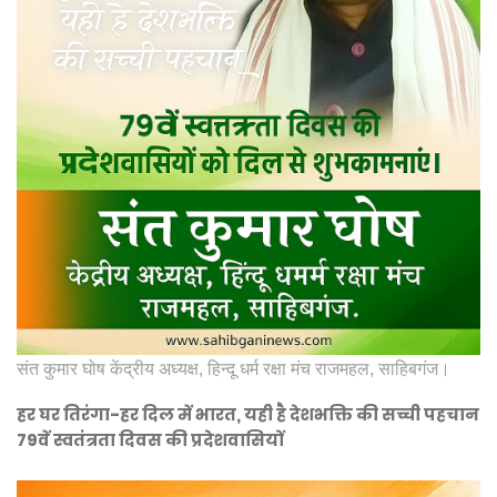
संत कुमार घोष केंद्रीय अध्यक्ष, हिन्दू धर्म रक्षा मंच राजमहल, साहिबगंज।
हर घर तिरंगा-हर दिल में भारत, यही है देशभक्ति की सच्ची पहचान
79वें स्वतंत्रता दिवस की प्रदेशवासियों