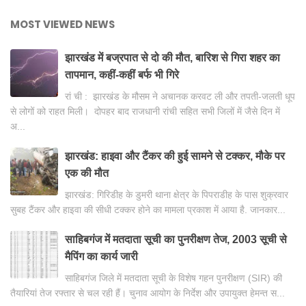
MOST VIEWED NEWS
झारखंड में बज्रपात से दो की मौत, बारिश से गिरा शहर का
तापमान, कहीं-कहीं बर्फ भी गिरे
रां ची : झारखंड के मौसम ने अचानक करवट ली और तपती-जलती धूप
से लोगों को राहत मिली। दोपहर बाद राजधानी रांची सहित सभी जिलों में जैसे दिन में
अ...
झारखंड: हाइवा और टैंकर की हुई सामने से टक्कर, मौके पर
एक की मौत
झारखंड: गिरिडीह के डुमरी थाना क्षेत्र के पिपराडीह के पास शुक्रवार
सुबह टैंकर और हाइवा की सीधी टक्कर होने का मामला प्रकाश में आया है. जानकार...
साहिबगंज में मतदाता सूची का पुनरीक्षण तेज, 2003 सूची से
मैपिंग का कार्य जारी
साहिबगंज जिले में मतदाता सूची के विशेष गहन पुनरीक्षण (SIR) की
तैयारियां तेज रफ्तार से चल रही हैं। चुनाव आयोग के निर्देश और उपायुक्त हेमन्त स...