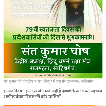
संत कुमार घोष केंद्रीय अध्यक्ष, हिन्दू धर्म रक्षा मंच राजमहल, साहिबगंज।
हर घर तिरंगा-हर दिल में भारत, यही है देशभक्ति की सच्ची पहचान
79वें स्वतंत्रता दिवस की प्रदेशवासियों