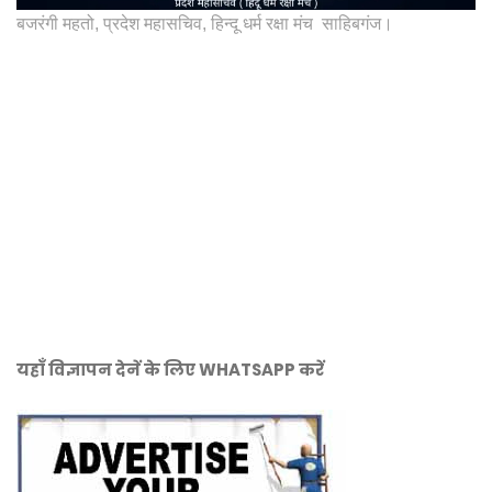
बजरंगी महतो, प्रदेश महासचिव, हिन्दू धर्म रक्षा मंच साहिबगंज।
यहाँ विज्ञापन देनें के लिए WHATSAPP करें