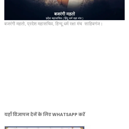
बजरंगी महतो, प्रदेश महासचिव, हिन्दू धर्म रक्षा मंच साहिबगंज।
यहाँ विज्ञापन देनें के लिए WHATSAPP करें