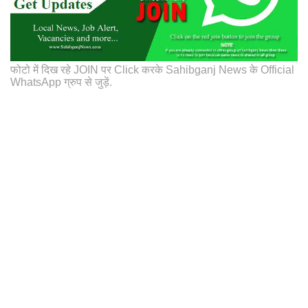
फोटो में दिख रहे JOIN पर Click करके Sahibganj News के Official
WhatsApp ग्रुप से जुड़ें.