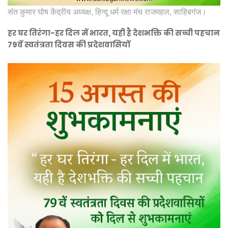
संत कुमार घोष केंद्रीय अध्यक्ष, हिन्दू धर्म रक्षा मंच राजमहल, साहिबगंज।
हर घर तिरंगा-हर दिल में भारत, यही है देशभक्ति की सच्ची पहचान
79वें स्वतंत्रता दिवस की प्रदेशवासियों