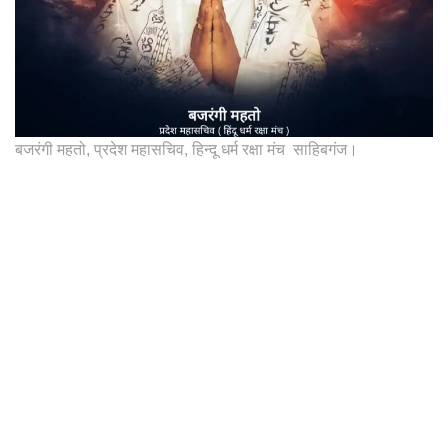
बजरंगी महतो, प्रदेश महासचिव, हिन्दू धर्म रक्षा मंच साहिबगंज।