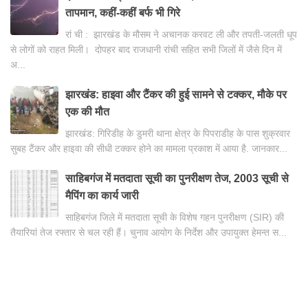
तापमान, कहीं-कहीं बर्फ भी गिरे
रां ची : झारखंड के मौसम ने अचानक करवट ली और तपती-जलती धूप
से लोगों को राहत मिली। दोपहर बाद राजधानी रांची सहित सभी जिलों में जैसे दिन में
अ...
झारखंड: हाइवा और टैंकर की हुई सामने से टक्कर, मौके पर
एक की मौत
झारखंड: गिरिडीह के डुमरी थाना क्षेत्र के पिपराडीह के पास शुक्रवार
सुबह टैंकर और हाइवा की सीधी टक्कर होने का मामला प्रकाश में आया है. जानकार...
साहिबगंज में मतदाता सूची का पुनरीक्षण तेज, 2003 सूची से
मैपिंग का कार्य जारी
साहिबगंज जिले में मतदाता सूची के विशेष गहन पुनरीक्षण (SIR) की
तैयारियां तेज रफ्तार से चल रही हैं। चुनाव आयोग के निर्देश और उपायुक्त हेमन्त स...