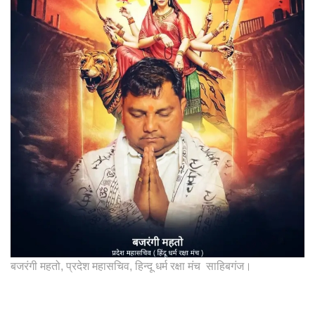
बजरंगी महतो, प्रदेश महासचिव, हिन्दू धर्म रक्षा मंच साहिबगंज।