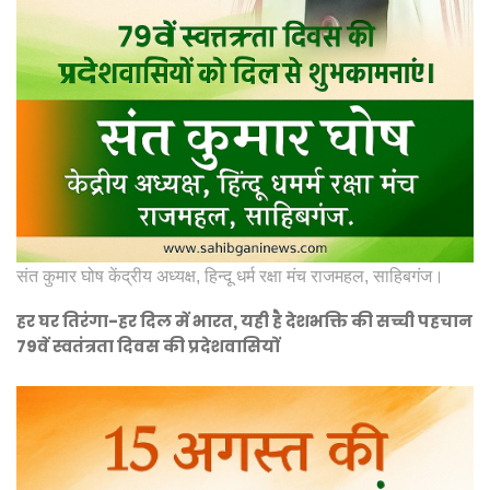
संत कुमार घोष केंद्रीय अध्यक्ष, हिन्दू धर्म रक्षा मंच राजमहल, साहिबगंज।
हर घर तिरंगा-हर दिल में भारत, यही है देशभक्ति की सच्ची पहचान
79वें स्वतंत्रता दिवस की प्रदेशवासियों