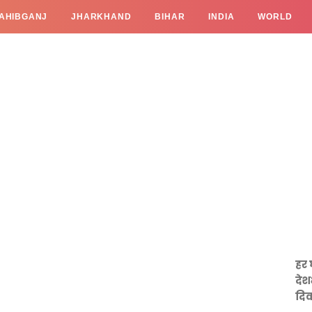
AHIBGANJ
JHARKHAND
BIHAR
INDIA
WORLD
हर 
देश
दिव