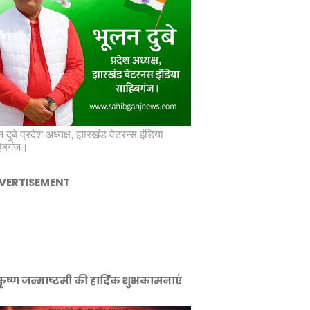
 दुबे प्रदेश अध्यक्ष, झारखंड वेटरन्स इंडिया
िबगंज।
VERTISEMENT
ीकृष्ण जन्माष्टमी की हार्दिक शुभकामनाएं