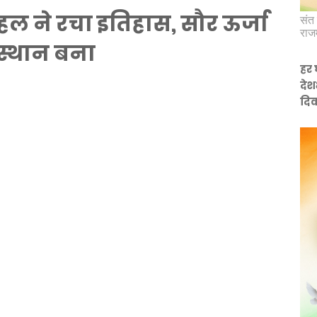
 ने रचा इतिहास, सौर ऊर्जा
संत 
राज
स्थान बना
हर 
देश
दिव