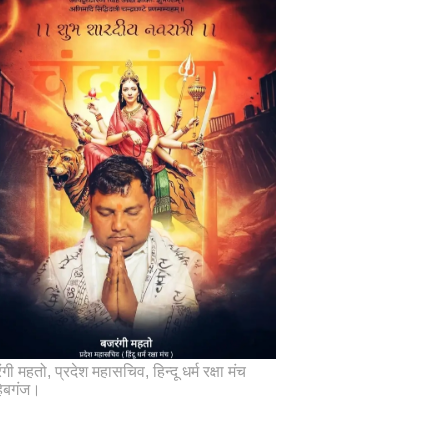
गी महतो, प्रदेश महासचिव, हिन्दू धर्म रक्षा मंच
िबगंज।