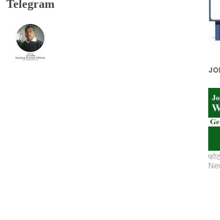
Telegram
JO
फोट
New