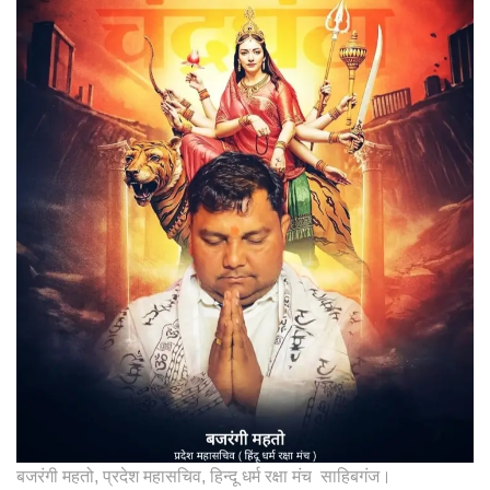
बजरंगी महतो, प्रदेश महासचिव, हिन्दू धर्म रक्षा मंच साहिबगंज।