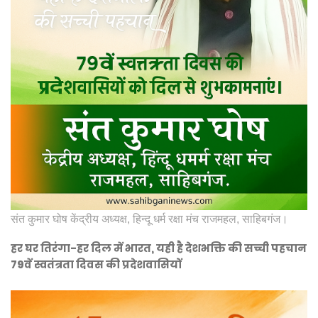
संत कुमार घोष केंद्रीय अध्यक्ष, हिन्दू धर्म रक्षा मंच राजमहल, साहिबगंज।
हर घर तिरंगा-हर दिल में भारत, यही है देशभक्ति की सच्ची पहचान
79वें स्वतंत्रता दिवस की प्रदेशवासियों