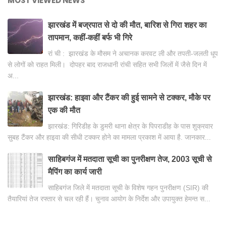
MOST VIEWED NEWS
झारखंड में बज्रपात से दो की मौत, बारिश से गिरा शहर का
तापमान, कहीं-कहीं बर्फ भी गिरे
रां ची : झारखंड के मौसम ने अचानक करवट ली और तपती-जलती धूप
से लोगों को राहत मिली। दोपहर बाद राजधानी रांची सहित सभी जिलों में जैसे दिन में
अ...
झारखंड: हाइवा और टैंकर की हुई सामने से टक्कर, मौके पर
एक की मौत
झारखंड: गिरिडीह के डुमरी थाना क्षेत्र के पिपराडीह के पास शुक्रवार
सुबह टैंकर और हाइवा की सीधी टक्कर होने का मामला प्रकाश में आया है. जानकार...
साहिबगंज में मतदाता सूची का पुनरीक्षण तेज, 2003 सूची से
मैपिंग का कार्य जारी
साहिबगंज जिले में मतदाता सूची के विशेष गहन पुनरीक्षण (SIR) की
तैयारियां तेज रफ्तार से चल रही हैं। चुनाव आयोग के निर्देश और उपायुक्त हेमन्त स...