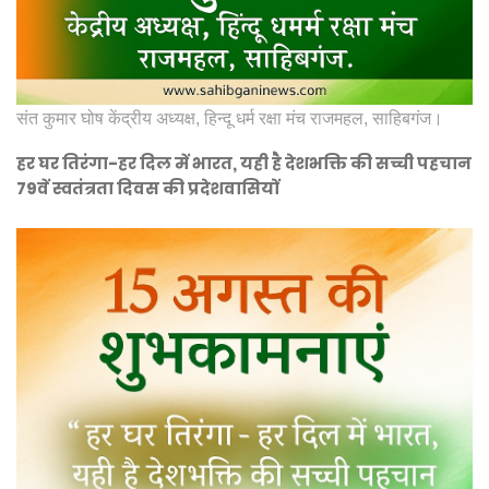
संत कुमार घोष केंद्रीय अध्यक्ष, हिन्दू धर्म रक्षा मंच राजमहल, साहिबगंज।
हर घर तिरंगा-हर दिल में भारत, यही है देशभक्ति की सच्ची पहचान
79वें स्वतंत्रता दिवस की प्रदेशवासियों