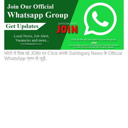
फोटो में दिख रहे JOIN पर Click करके Sahibganj News के Official
WhatsApp ग्रुप से जुड़ें.