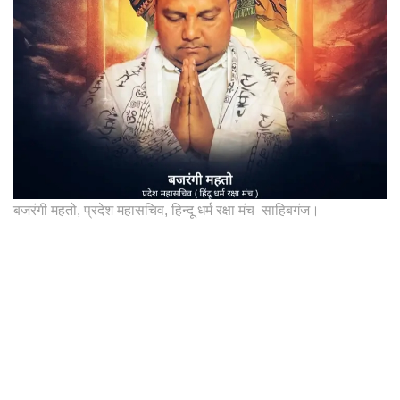
बजरंगी महतो, प्रदेश महासचिव, हिन्दू धर्म रक्षा मंच साहिबगंज।