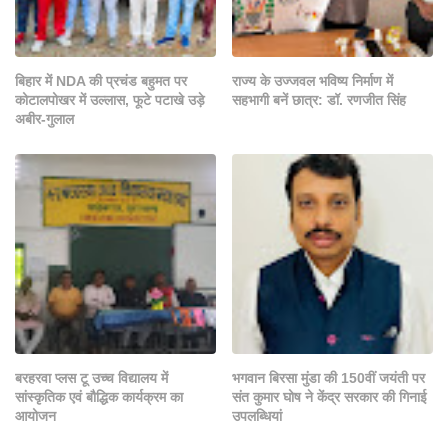
बिहार में NDA की प्रचंड बहुमत पर
राज्य के उज्जवल भविष्य निर्माण में
कोटालपोखर में उल्लास, फूटे पटाखे उड़े
सहभागी बनें छात्र: डॉ. रणजीत सिंह
अबीर-गुलाल
बरहरवा प्लस टू उच्च विद्यालय में
भगवान बिरसा मुंडा की 150वीं जयंती पर
सांस्कृतिक एवं बौद्धिक कार्यक्रम का
संत कुमार घोष ने केंद्र सरकार की गिनाई
आयोजन
उपलब्धियां