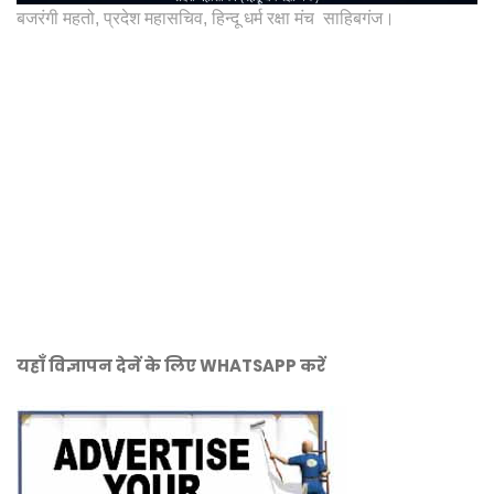
बजरंगी महतो, प्रदेश महासचिव, हिन्दू धर्म रक्षा मंच साहिबगंज।
यहाँ विज्ञापन देनें के लिए WHATSAPP करें