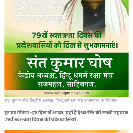
संत कुमार घोष केंद्रीय अध्यक्ष, हिन्दू धर्म रक्षा मंच राजमहल, साहिबगंज।
हर घर तिरंगा-हर दिल में भारत, यही है देशभक्ति की सच्ची पहचान
79वें स्वतंत्रता दिवस की प्रदेशवासियों