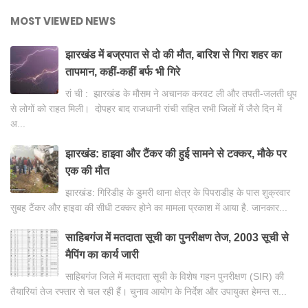
MOST VIEWED NEWS
झारखंड में बज्रपात से दो की मौत, बारिश से गिरा शहर का
तापमान, कहीं-कहीं बर्फ भी गिरे
रां ची : झारखंड के मौसम ने अचानक करवट ली और तपती-जलती धूप
से लोगों को राहत मिली। दोपहर बाद राजधानी रांची सहित सभी जिलों में जैसे दिन में
अ...
झारखंड: हाइवा और टैंकर की हुई सामने से टक्कर, मौके पर
एक की मौत
झारखंड: गिरिडीह के डुमरी थाना क्षेत्र के पिपराडीह के पास शुक्रवार
सुबह टैंकर और हाइवा की सीधी टक्कर होने का मामला प्रकाश में आया है. जानकार...
साहिबगंज में मतदाता सूची का पुनरीक्षण तेज, 2003 सूची से
मैपिंग का कार्य जारी
साहिबगंज जिले में मतदाता सूची के विशेष गहन पुनरीक्षण (SIR) की
तैयारियां तेज रफ्तार से चल रही हैं। चुनाव आयोग के निर्देश और उपायुक्त हेमन्त स...