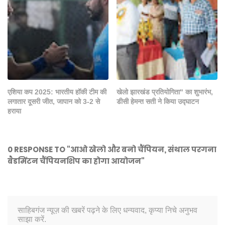
एशिया कप 2025: भारतीय हॉकी टीम की
खेलो झारखंड प्रतियोगिता" का शुभारंभ,
लगातार दूसरी जीत, जापान को 3-2 से
डीसी हेमन्त सती ने किया उद्घाटन
हराया
0 RESPONSE TO "आओ खेलो और बनो चैंपियन, संथाल परगना
बैडमिंटन चैंपियनशिप का होगा आयोजन"
साहिबगंज न्यूज़ की खबरें पढ़ने के लिए धन्यवाद, कृप्या निचे अनुभव
साझा करें.