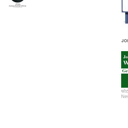
JO
फोट
New