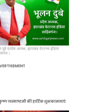
 दुबे प्रदेश अध्यक्ष, झारखंड वेटरन्स इंडिया
िबगंज।
VERTISEMENT
ीकृष्ण जन्माष्टमी की हार्दिक शुभकामनाएं