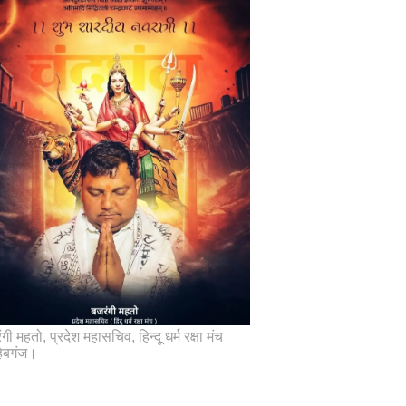
गी महतो, प्रदेश महासचिव, हिन्दू धर्म रक्षा मंच
िबगंज।