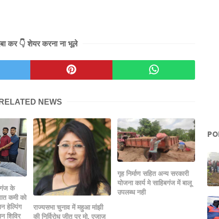
दबा कर 👇 शेयर करना ना भूले
RELATED NEWS
PO
गृह निर्माण सहित अन्य सरकारी
योजना कार्य मे साहिबगंज में बालू
गंज के
उपलब्ध नही
ात कमी को
न हेल्पिंग
राज्यसभा चुनाव में महुआ मांझी
दान शिविर
की निर्विरोध जीत पर मो. एजाज