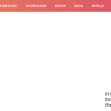
AHIBGANJ
JHARKHAND
BIHAR
INDIA
WORLD
हर 
देश
दिव