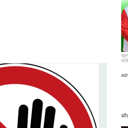
भूलन
साह
AD
श्र