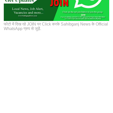
फोटो में दिख रहे JOIN पर Click करके Sahibganj News के Official
WhatsApp ग्रुप से जुड़ें.