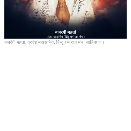
बजरंगी महतो, प्रदेश महासचिव, हिन्दू धर्म रक्षा मंच साहिबगंज।