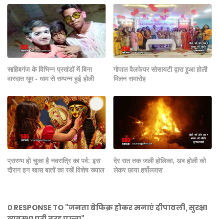
साहिबगंज के विभिन्न प्रखंडों में बिना
गोपाल वैलफेयर सोसायटी द्वारा हुआ होली
वारदात धूम - धाम से सम्पन्न हुई होली
मिलन समारोह
प्रारम्भ हो चुका है नवरात्रि का पर्व: इस
देर रात तक जली होलिका, अब होली को
दौरान इन खास बातों का रखें विशेष ख्याल
लेकर छाया हर्षोल्लास
0 RESPONSE TO "जनता बेफिक्र होकर मनाएं दीपावली, सुरक्षा
व्यवस्था पूरी तरह पुख्ता"