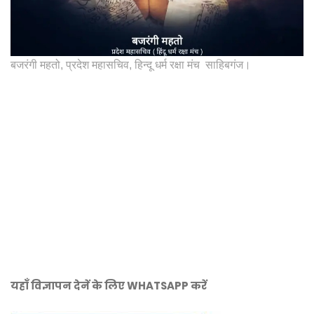
बजरंगी महतो, प्रदेश महासचिव, हिन्दू धर्म रक्षा मंच साहिबगंज।
यहाँ विज्ञापन देनें के लिए WHATSAPP करें