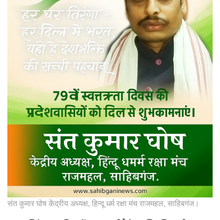
संत कुमार घोष केंद्रीय अध्यक्ष, हिन्दू धर्म रक्षा मंच राजमहल, साहिबगंज।