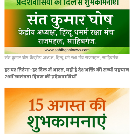
संत कुमार घोष केंद्रीय अध्यक्ष, हिन्दू धर्म रक्षा मंच राजमहल, साहिबगंज।
हर घर तिरंगा-हर दिल में भारत, यही है देशभक्ति की सच्ची पहचान
79वें स्वतंत्रता दिवस की प्रदेशवासियों