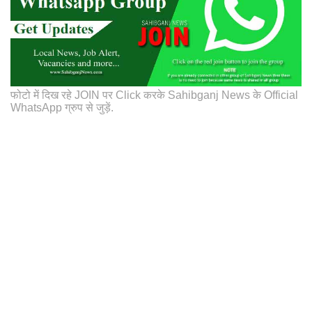
फोटो में दिख रहे JOIN पर Click करके Sahibganj News के Official
WhatsApp ग्रुप से जुड़ें.