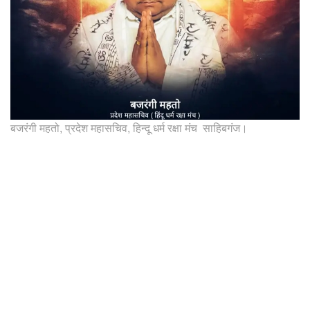
बजरंगी महतो, प्रदेश महासचिव, हिन्दू धर्म रक्षा मंच साहिबगंज।