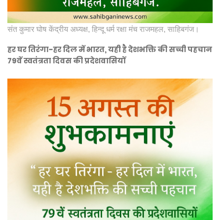
संत कुमार घोष केंद्रीय अध्यक्ष, हिन्दू धर्म रक्षा मंच राजमहल, साहिबगंज।
हर घर तिरंगा-हर दिल में भारत, यही है देशभक्ति की सच्ची पहचान
79वें स्वतंत्रता दिवस की प्रदेशवासियों