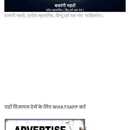
बजरंगी महतो, प्रदेश महासचिव, हिन्दू धर्म रक्षा मंच साहिबगंज।
यहाँ विज्ञापन देनें के लिए WHATSAPP करें