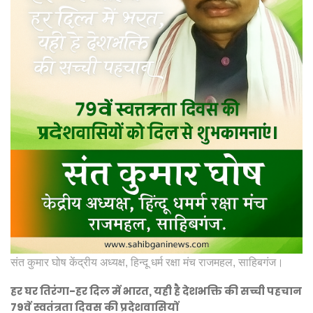
संत कुमार घोष केंद्रीय अध्यक्ष, हिन्दू धर्म रक्षा मंच राजमहल, साहिबगंज।
हर घर तिरंगा-हर दिल में भारत, यही है देशभक्ति की सच्ची पहचान
79वें स्वतंत्रता दिवस की प्रदेशवासियों