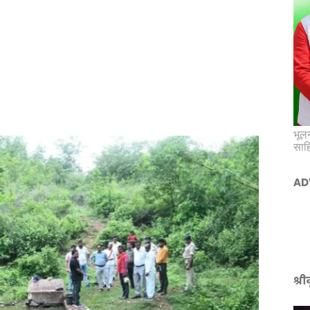
भूलन
साह
AD
श्र