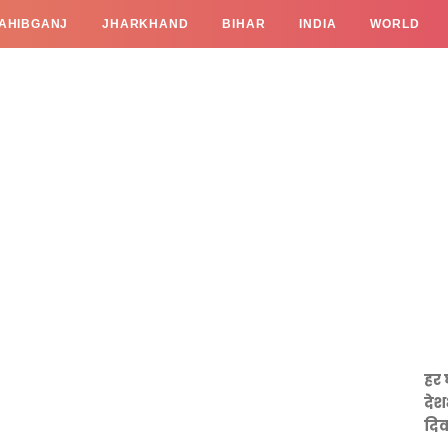
AHIBGANJ
JHARKHAND
BIHAR
INDIA
WORLD
हर 
देश
दिव