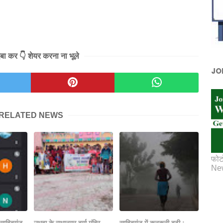
दबा कर 👇 शेयर करना ना भूले
JO
RELATED NEWS
फोट
New
 साहिबगंज
उधवा के राधानगर दुर्गा मंदिर
साहिबगंज में कनकनी बढ़ी :