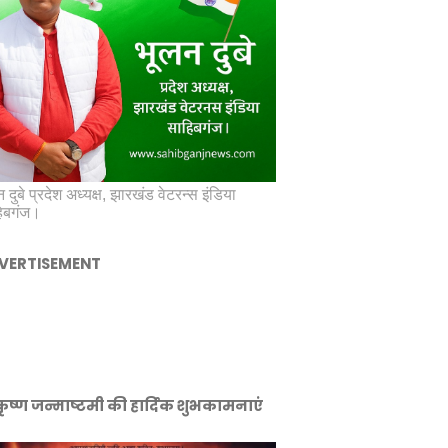
 दुबे प्रदेश अध्यक्ष, झारखंड वेटरन्स इंडिया
िबगंज।
VERTISEMENT
ीकृष्ण जन्माष्टमी की हार्दिक शुभकामनाएं