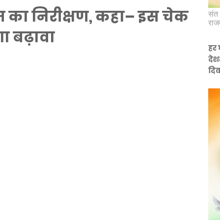
ैम का निरीक्षण, कहा– इस चेक
संत 
राज
गा बढ़ावा
हर 
देश
दिव