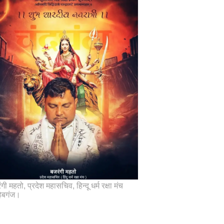
गी महतो, प्रदेश महासचिव, हिन्दू धर्म रक्षा मंच
िबगंज।