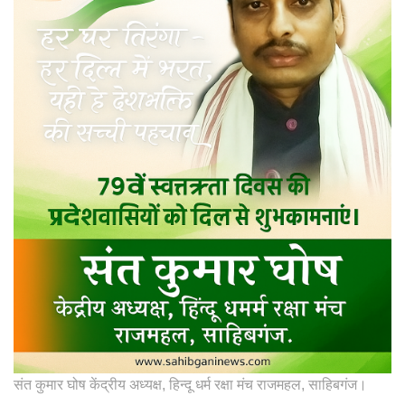
संत कुमार घोष केंद्रीय अध्यक्ष, हिन्दू धर्म रक्षा मंच राजमहल, साहिबगंज।