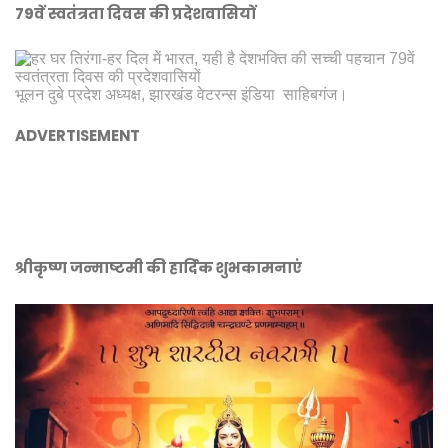
79वें स्वतंत्रता दिवस की प्रदेशवासियों
भूलन दुबे प्रदेश अध्यक्ष, झारखंड वेटरन्स इंडिया साहिबगंज।
ADVERTISEMENT
श्रीकृष्ण जन्माष्टमी की हार्दिक शुभकामनाएं