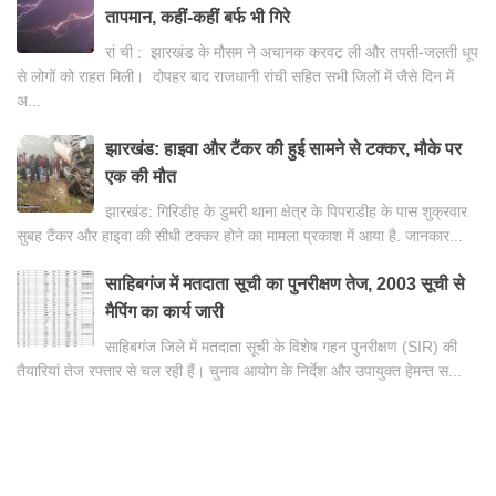
तापमान, कहीं-कहीं बर्फ भी गिरे
रां ची : झारखंड के मौसम ने अचानक करवट ली और तपती-जलती धूप
से लोगों को राहत मिली। दोपहर बाद राजधानी रांची सहित सभी जिलों में जैसे दिन में
अ...
झारखंड: हाइवा और टैंकर की हुई सामने से टक्कर, मौके पर
एक की मौत
झारखंड: गिरिडीह के डुमरी थाना क्षेत्र के पिपराडीह के पास शुक्रवार
सुबह टैंकर और हाइवा की सीधी टक्कर होने का मामला प्रकाश में आया है. जानकार...
साहिबगंज में मतदाता सूची का पुनरीक्षण तेज, 2003 सूची से
मैपिंग का कार्य जारी
साहिबगंज जिले में मतदाता सूची के विशेष गहन पुनरीक्षण (SIR) की
तैयारियां तेज रफ्तार से चल रही हैं। चुनाव आयोग के निर्देश और उपायुक्त हेमन्त स...