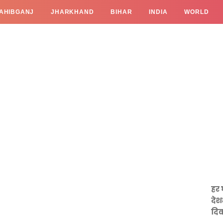
AHIBGANJ
JHARKHAND
BIHAR
INDIA
WORLD
हर 
देश
दिव