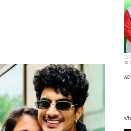
भूलन
साह
AD
श्र