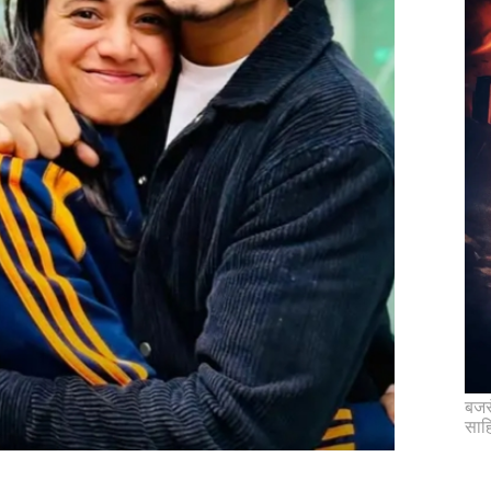
बजरं
साह