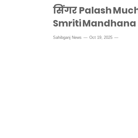
सिंगर Palash Muchh
Smriti Mandhana जल
Sahibganj News
Oct 19, 2025