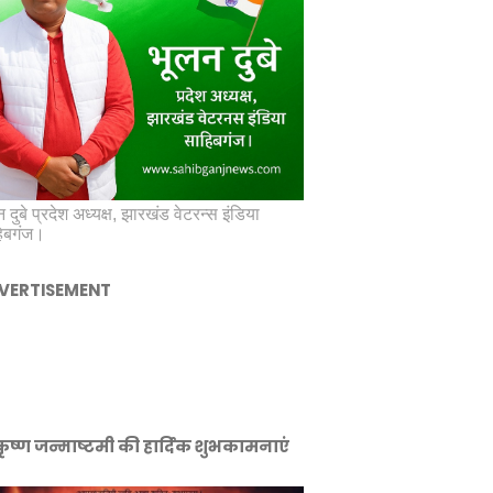
 दुबे प्रदेश अध्यक्ष, झारखंड वेटरन्स इंडिया
िबगंज।
VERTISEMENT
ीकृष्ण जन्माष्टमी की हार्दिक शुभकामनाएं