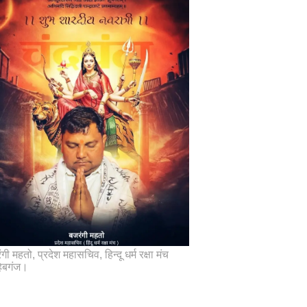
गी महतो, प्रदेश महासचिव, हिन्दू धर्म रक्षा मंच
िबगंज।