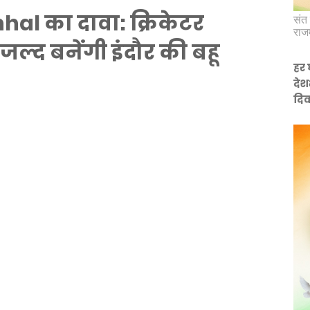
al का दावा: क्रिकेटर
संत 
राज
्द बनेंगी इंदौर की बहू
हर 
देश
दिव