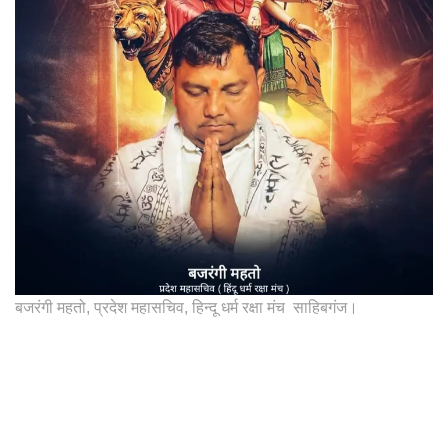
बजरंगी महतो, प्रदेश महासचिव, हिन्दू धर्म रक्षा मंच साहिबगंज।