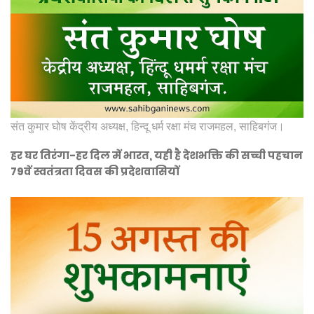
संत कुमार घोष केंद्रीय अध्यक्ष, हिन्दू धर्म रक्षा मंच राजमहल, साहिबगंज।
हर घर तिरंगा-हर दिल में भारत, यही है देशभक्ति की सच्ची पहचान
79वें स्वतंत्रता दिवस की प्रदेशवासियों