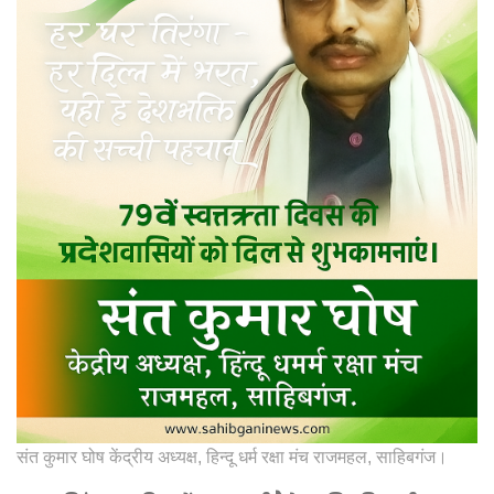
संत कुमार घोष केंद्रीय अध्यक्ष, हिन्दू धर्म रक्षा मंच राजमहल, साहिबगंज।