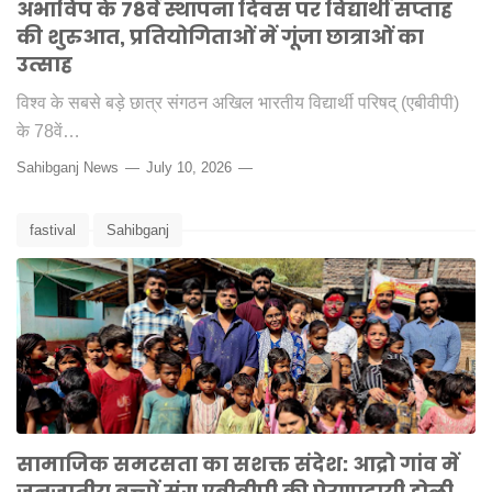
अभाविप के 78वें स्थापना दिवस पर विद्यार्थी सप्ताह
की शुरुआत, प्रतियोगिताओं में गूंजा छात्राओं का
उत्साह
विश्व के सबसे बड़े छात्र संगठन अखिल भारतीय विद्यार्थी परिषद् (एबीवीपी)
के 78वें…
Sahibganj News
July 10, 2026
fastival
Sahibganj
सामाजिक समरसता का सशक्त संदेश: आद्रो गांव में
जनजातीय बच्चों संग एबीवीपी की प्रेरणादायी होली