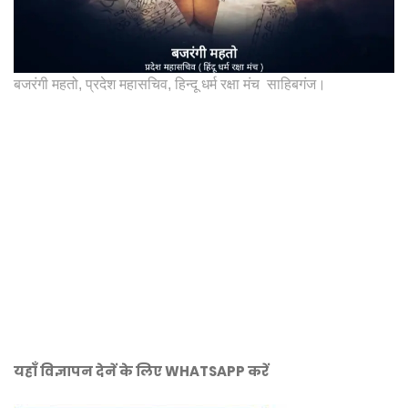
बजरंगी महतो, प्रदेश महासचिव, हिन्दू धर्म रक्षा मंच साहिबगंज।
यहाँ विज्ञापन देनें के लिए WHATSAPP करें