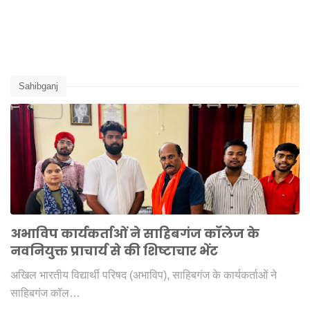
Sahibganj
अभाविप कार्यकर्ताओं ने साहिबगंज कॉलेज के
नवनियुक्त प्राचार्य से की शिष्टाचार भेंट
अखिल भारतीय विद्यार्थी परिषद (अभाविप), साहिबगंज के कार्यकर्ताओं ने
साहिबगंज कॉल…