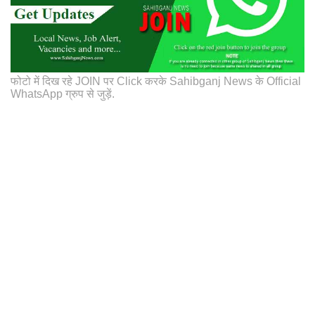
फोटो में दिख रहे JOIN पर Click करके Sahibganj News के Official
WhatsApp ग्रुप से जुड़ें.