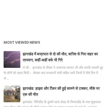
MOST VIEWED NEWS
झारखंड में बज्रपात से दो की मौत, बारिश से गिरा शहर का
तापमान, कहीं-कहीं बर्फ भी गिरे
रां ची : झारखंड के मौसम ने अचानक करवट ली और तपती-जलती धूप
से लोगों को राहत मिली। दोपहर बाद राजधानी रांची सहित सभी जिलों में जैसे दिन में
अ...
झारखंड: हाइवा और टैंकर की हुई सामने से टक्कर, मौके पर
एक की मौत
झारखंड: गिरिडीह के डुमरी थाना क्षेत्र के पिपराडीह के पास शुक्रवार