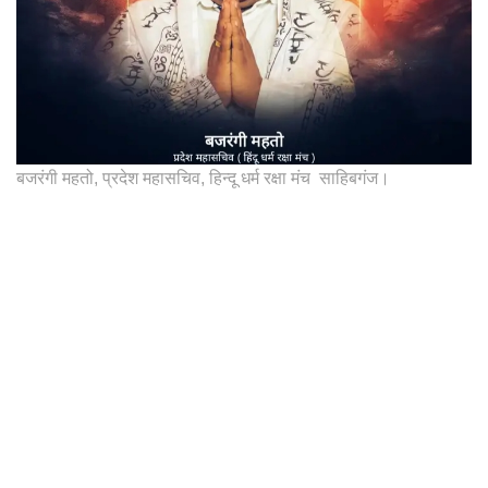
बजरंगी महतो, प्रदेश महासचिव, हिन्दू धर्म रक्षा मंच साहिबगंज।