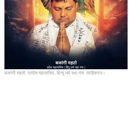
बजरंगी महतो, प्रदेश महासचिव, हिन्दू धर्म रक्षा मंच साहिबगंज।