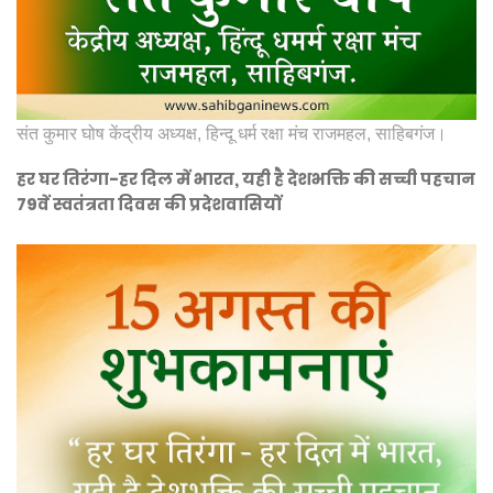
संत कुमार घोष केंद्रीय अध्यक्ष, हिन्दू धर्म रक्षा मंच राजमहल, साहिबगंज।
हर घर तिरंगा-हर दिल में भारत, यही है देशभक्ति की सच्ची पहचान
79वें स्वतंत्रता दिवस की प्रदेशवासियों