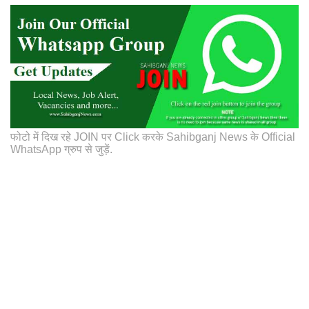
फोटो में दिख रहे JOIN पर Click करके Sahibganj News के Official
WhatsApp ग्रुप से जुड़ें.