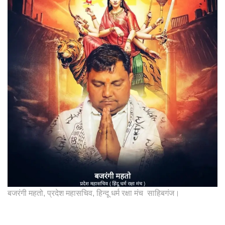
बजरंगी महतो, प्रदेश महासचिव, हिन्दू धर्म रक्षा मंच साहिबगंज।