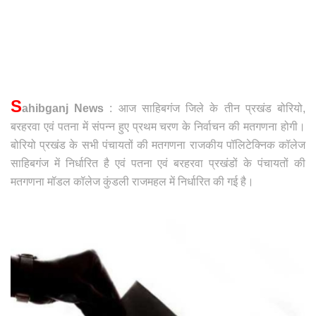
S
ahibganj News
: आज साहिबगंज जिले के तीन प्रखंड बोरियो,
बरहरवा एवं पतना में संपन्न हुए प्रथम चरण के निर्वाचन की मतगणना होगी।
बोरियो प्रखंड के सभी पंचायतों की मतगणना राजकीय पॉलिटेक्निक कॉलेज
साहिबगंज में निर्धारित है एवं पतना एवं बरहरवा प्रखंडों के पंचायतों की
मतगणना मॉडल कॉलेज कुंडली राजमहल में निर्धारित की गई है।