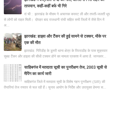
तापमान, कहीं-कहीं बर्फ भी गिरे
रां ची : झारखंड के मौसम ने अचानक करवट ली और तपती-जलती धूप
से लोगों को राहत मिली। दोपहर बाद राजधानी रांची सहित सभी जिलों में जैसे दिन में
अ...
झारखंड: हाइवा और टैंकर की हुई सामने से टक्कर, मौके पर
एक की मौत
झारखंड: गिरिडीह के डुमरी थाना क्षेत्र के पिपराडीह के पास शुक्रवार
सुबह टैंकर और हाइवा की सीधी टक्कर होने का मामला प्रकाश में आया है. जानकार...
साहिबगंज में मतदाता सूची का पुनरीक्षण तेज, 2003 सूची से
मैपिंग का कार्य जारी
साहिबगंज जिले में मतदाता सूची के विशेष गहन पुनरीक्षण (SIR) की
तैयारियां तेज रफ्तार से चल रही हैं। चुनाव आयोग के निर्देश और उपायुक्त हेमन्त स...