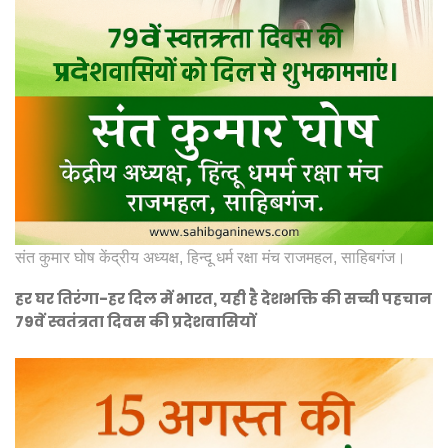
संत कुमार घोष केंद्रीय अध्यक्ष, हिन्दू धर्म रक्षा मंच राजमहल, साहिबगंज।
हर घर तिरंगा-हर दिल में भारत, यही है देशभक्ति की सच्ची पहचान
79वें स्वतंत्रता दिवस की प्रदेशवासियों