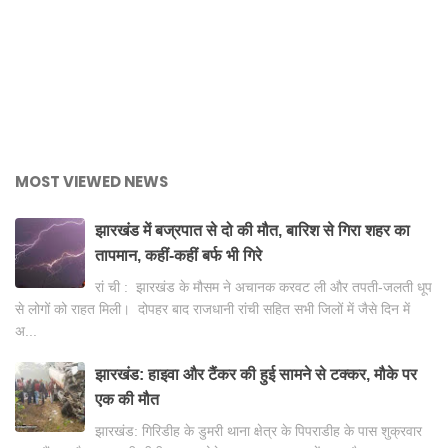
MOST VIEWED NEWS
झारखंड में बज्रपात से दो की मौत, बारिश से गिरा शहर का
तापमान, कहीं-कहीं बर्फ भी गिरे
रां ची : झारखंड के मौसम ने अचानक करवट ली और तपती-जलती धूप
से लोगों को राहत मिली। दोपहर बाद राजधानी रांची सहित सभी जिलों में जैसे दिन में
अ...
झारखंड: हाइवा और टैंकर की हुई सामने से टक्कर, मौके पर
एक की मौत
झारखंड: गिरिडीह के डुमरी थाना क्षेत्र के पिपराडीह के पास शुक्रवार