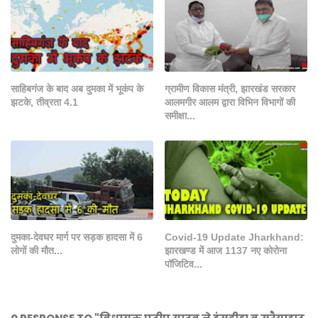
साहिबगंज के बाद अब दुमका में भूकंप के
ग्रामीण विकास मंत्री, झारखंड सरकार
झटके, तीव्रता 4.1
आलमगीर आलम द्वारा विभिन विभागों की
समीक्षा...
दुमका-देवघर मार्ग पर सड़क हादसा में 6
Covid-19 Update Jharkhand:
लोगों की मौत...
झारखण्ड में आज 1137 नए कोरोना
पॉजिटिव...