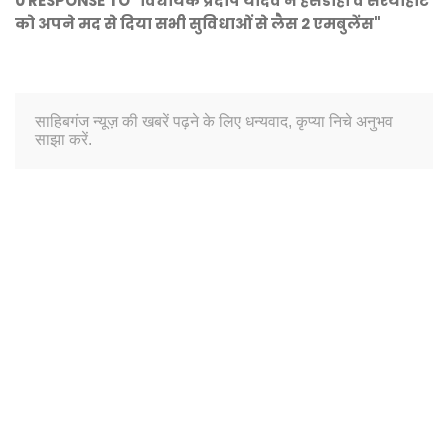
0 RESPONSE TO "विधायक प्रदीप यादव ने हंसडीहा व सरैयाहाट
को अपने मद से दिया सभी सुविधाओं से लैस 2 एमबुलेंस"
साहिबगंज न्यूज़ की खबरें पढ़ने के लिए धन्यवाद, कृप्या निचे अनुभव
साझा करें.