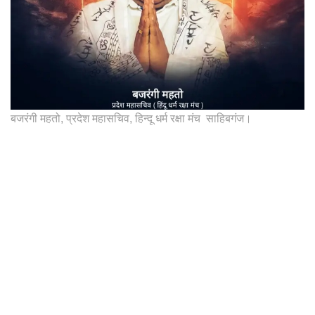
बजरंगी महतो, प्रदेश महासचिव, हिन्दू धर्म रक्षा मंच साहिबगंज।