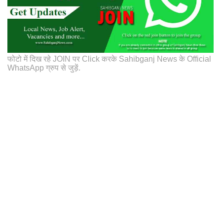
फोटो में दिख रहे JOIN पर Click करके Sahibganj News के Official
WhatsApp ग्रुप से जुड़ें.