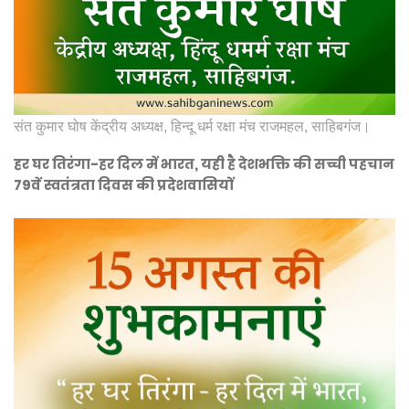
संत कुमार घोष केंद्रीय अध्यक्ष, हिन्दू धर्म रक्षा मंच राजमहल, साहिबगंज।
हर घर तिरंगा-हर दिल में भारत, यही है देशभक्ति की सच्ची पहचान
79वें स्वतंत्रता दिवस की प्रदेशवासियों