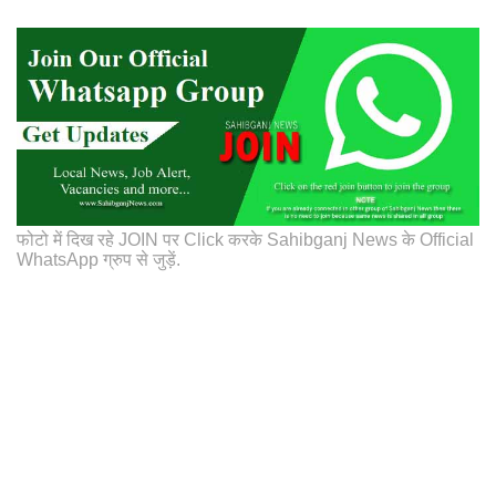
फोटो में दिख रहे JOIN पर Click करके Sahibganj News के Official
WhatsApp ग्रुप से जुड़ें.