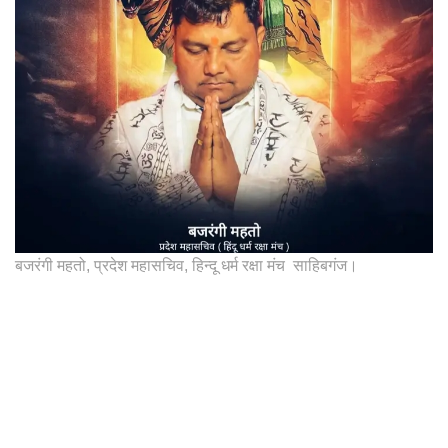
बजरंगी महतो, प्रदेश महासचिव, हिन्दू धर्म रक्षा मंच साहिबगंज।