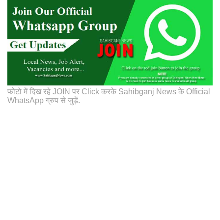
फोटो में दिख रहे JOIN पर Click करके Sahibganj News के Official
WhatsApp ग्रुप से जुड़ें.