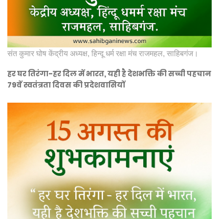
संत कुमार घोष केंद्रीय अध्यक्ष, हिन्दू धर्म रक्षा मंच राजमहल, साहिबगंज।
हर घर तिरंगा-हर दिल में भारत, यही है देशभक्ति की सच्ची पहचान
79वें स्वतंत्रता दिवस की प्रदेशवासियों