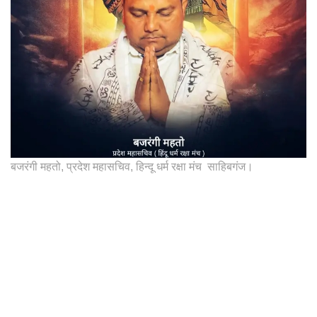
बजरंगी महतो, प्रदेश महासचिव, हिन्दू धर्म रक्षा मंच साहिबगंज।