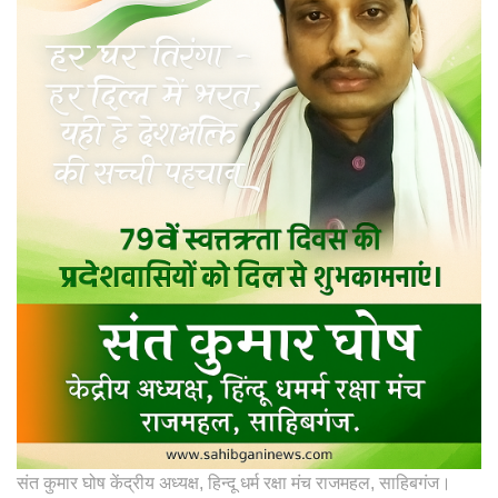
संत कुमार घोष केंद्रीय अध्यक्ष, हिन्दू धर्म रक्षा मंच राजमहल, साहिबगंज।