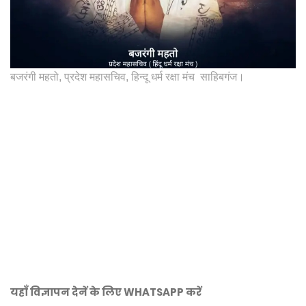
बजरंगी महतो, प्रदेश महासचिव, हिन्दू धर्म रक्षा मंच साहिबगंज।
यहाँ विज्ञापन देनें के लिए WHATSAPP करें