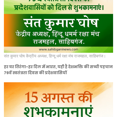
संत कुमार घोष केंद्रीय अध्यक्ष, हिन्दू धर्म रक्षा मंच राजमहल, साहिबगंज।
हर घर तिरंगा-हर दिल में भारत, यही है देशभक्ति की सच्ची पहचान
79वें स्वतंत्रता दिवस की प्रदेशवासियों