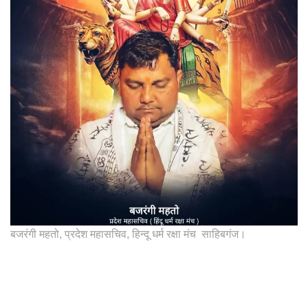
बजरंगी महतो, प्रदेश महासचिव, हिन्दू धर्म रक्षा मंच साहिबगंज।