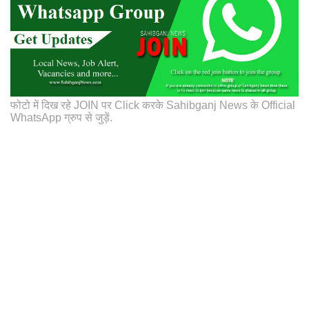
फोटो में दिख रहे JOIN पर Click करके Sahibganj News के Official
WhatsApp ग्रुप से जुड़ें.