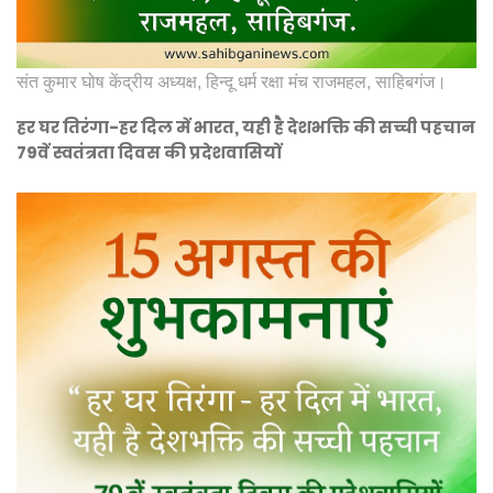
संत कुमार घोष केंद्रीय अध्यक्ष, हिन्दू धर्म रक्षा मंच राजमहल, साहिबगंज।
हर घर तिरंगा-हर दिल में भारत, यही है देशभक्ति की सच्ची पहचान
79वें स्वतंत्रता दिवस की प्रदेशवासियों