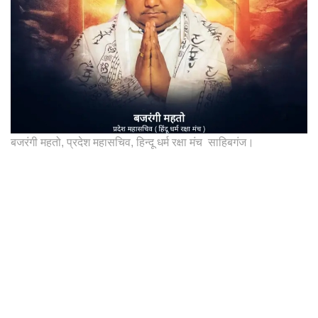
बजरंगी महतो, प्रदेश महासचिव, हिन्दू धर्म रक्षा मंच साहिबगंज।