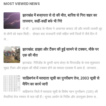
MOST VIEWED NEWS
झारखंड में बज्रपात से दो की मौत, बारिश से गिरा शहर का
तापमान, कहीं-कहीं बर्फ भी गिरे
रां ची : झारखंड के मौसम ने अचानक करवट ली और तपती-जलती धूप
से लोगों को राहत मिली। दोपहर बाद राजधानी रांची सहित सभी जिलों में जैसे दिन में
अ...
झारखंड: हाइवा और टैंकर की हुई सामने से टक्कर, मौके पर
एक की मौत
झारखंड: गिरिडीह के डुमरी थाना क्षेत्र के पिपराडीह के पास शुक्रवार
सुबह टैंकर और हाइवा की सीधी टक्कर होने का मामला प्रकाश में आया है. जानकार...
साहिबगंज में मतदाता सूची का पुनरीक्षण तेज, 2003 सूची से
मैपिंग का कार्य जारी
साहिबगंज जिले में मतदाता सूची के विशेष गहन पुनरीक्षण (SIR) की
तैयारियां तेज रफ्तार से चल रही हैं। चुनाव आयोग के निर्देश और उपायुक्त हेमन्त स...