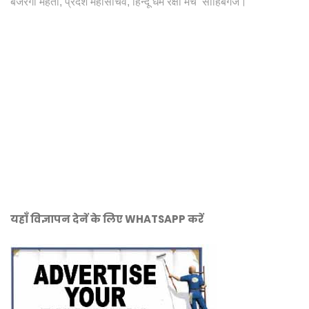
बजरंगी महतो, प्रदेश महासचिव, हिन्दू धर्म रक्षा मंच साहिबगंज।
यहाँ विज्ञापन देनें के लिए WHATSAPP करें