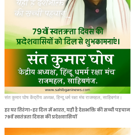
संत कुमार घोष केंद्रीय अध्यक्ष, हिन्दू धर्म रक्षा मंच राजमहल, साहिबगंज।
हर घर तिरंगा-हर दिल में भारत, यही है देशभक्ति की सच्ची पहचान
79वें स्वतंत्रता दिवस की प्रदेशवासियों