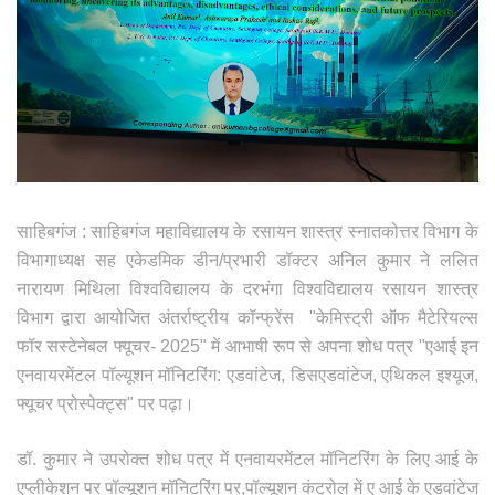
साहिबगंज : साहिबगंज महाविद्यालय के रसायन शास्त्र स्नातकोत्तर विभाग के
विभागाध्यक्ष सह एकेडमिक डीन/प्रभारी डॉक्टर अनिल कुमार ने ललित
नारायण मिथिला विश्वविद्यालय के दरभंगा विश्वविद्यालय रसायन शास्त्र
विभाग द्वारा आयोजित अंतर्राष्ट्रीय कॉन्फ्रेंस "केमिस्ट्री ऑफ मैटेरियल्स
फॉर सस्टेनेबल फ्यूचर- 2025" में आभाषी रूप से अपना शोध पत्र "एआई इन
एनवायरमेंटल पॉल्यूशन मॉनिटरिंग: एडवांटेज, डिसएडवांटेज, एथिकल इश्यूज,
फ्यूचर प्रोस्पेक्ट्स" पर पढ़ा।
डॉ. कुमार ने उपरोक्त शोध पत्र में एनवायरमेंटल मॉनिटरिंग के लिए आई के
एप्लीकेशन पर पॉल्यूशन मॉनिटरिंग पर,पॉल्यूशन कंट्रोल में ए आई के एडवांटेज