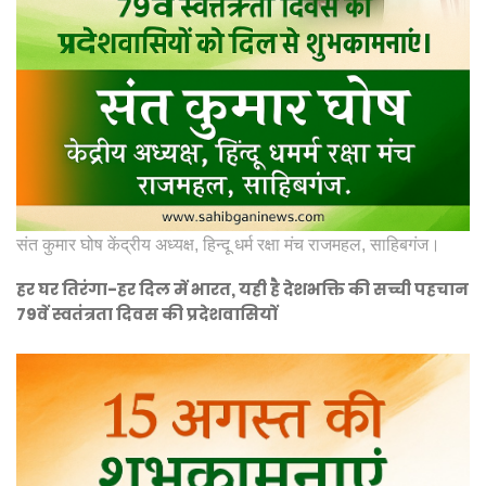
संत कुमार घोष केंद्रीय अध्यक्ष, हिन्दू धर्म रक्षा मंच राजमहल, साहिबगंज।
हर घर तिरंगा-हर दिल में भारत, यही है देशभक्ति की सच्ची पहचान
79वें स्वतंत्रता दिवस की प्रदेशवासियों