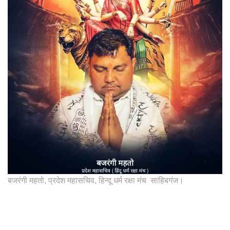
बजरंगी महतो, प्रदेश महासचिव, हिन्दू धर्म रक्षा मंच साहिबगंज।