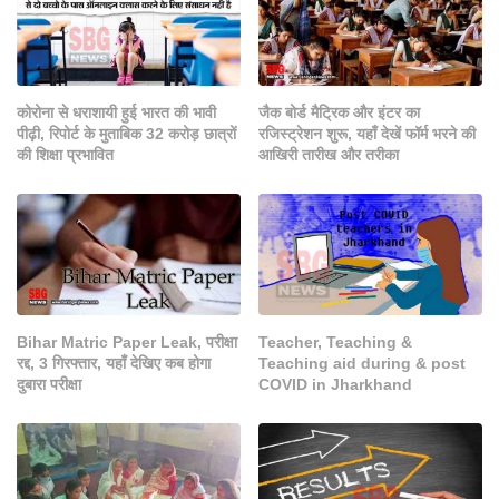
कोरोना से धराशायी हुई भारत की भावी
जैक बोर्ड मैट्रिक और इंटर का
पीढ़ी, रिपोर्ट के मुताबिक 32 करोड़ छात्रों
रजिस्ट्रेशन शुरू, यहाँ देखें फॉर्म भरने की
की शिक्षा प्रभावित
आखिरी तारीख और तरीका
Bihar Matric Paper Leak, परीक्षा
Teacher, Teaching &
रद्द, 3 गिरफ्तार, यहाँ देखिए कब होगा
Teaching aid during & post
दुबारा परीक्षा
COVID in Jharkhand