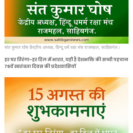
संत कुमार घोष केंद्रीय अध्यक्ष, हिन्दू धर्म रक्षा मंच राजमहल, साहिबगंज।
हर घर तिरंगा-हर दिल में भारत, यही है देशभक्ति की सच्ची पहचान
79वें स्वतंत्रता दिवस की प्रदेशवासियों