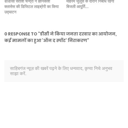
डीडीसी सतीश चन्द्रा ने ज्ञानकोश
मोहर्रम जुलूस के दौरान निर्बाध रहेगी
क्लासेस की डिजिटल लाइब्रेरी का किया
बिजली आपूर्ति...
उद्घाटन
0 RESPONSE TO "डीसी ने किया जनता दरबार का आयोजन,
कई मामलों का हुआ 'ऑन द स्पॉट' निराकरण"
साहिबगंज न्यूज़ की खबरें पढ़ने के लिए धन्यवाद, कृप्या निचे अनुभव
साझा करें.