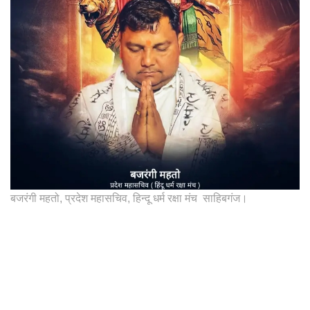
बजरंगी महतो, प्रदेश महासचिव, हिन्दू धर्म रक्षा मंच साहिबगंज।