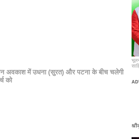
भूलन
साह
न अवकाश में उधना (सुरत) और पटना के बीच चलेगी
र्च को
AD
श्र