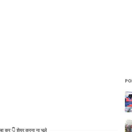
PO
दबा कर 👇 शेयर करना ना भूले