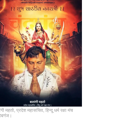
गी महतो, प्रदेश महासचिव, हिन्दू धर्म रक्षा मंच
िबगंज।