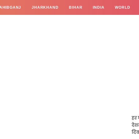
AHIBGANJ
JHARKHAND
BIHAR
INDIA
WORLD
हर 
देश
दिव