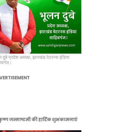
 दुबे प्रदेश अध्यक्ष, झारखंड वेटरन्स इंडिया
िबगंज।
VERTISEMENT
ीकृष्ण जन्माष्टमी की हार्दिक शुभकामनाएं