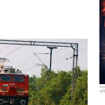
बजरं
साह