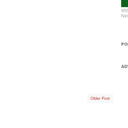
फोट
New
PO
AD
Older Post