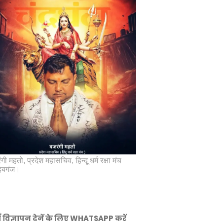
गी महतो, प्रदेश महासचिव, हिन्दू धर्म रक्षा मंच
िबगंज।
ँ विज्ञापन देनें के लिए WHATSAPP करें