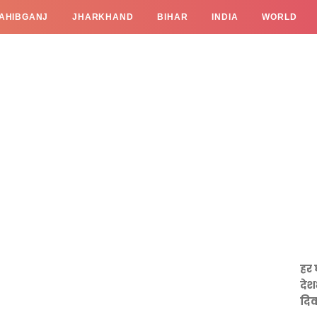
AHIBGANJ
JHARKHAND
BIHAR
INDIA
WORLD
हर 
देश
दिव