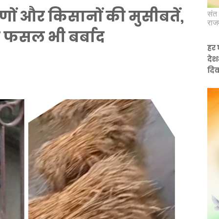
ीणों और किसानों की मुसीबतें,
संत 
राज
और फसल भी बर्बाद
हर 
देश
दिव