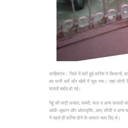
साहिबगंज : जिले में घंटों हुई बारिश ने किसानों, बाग
का पानी घरों और खेतों में घुस गया। जहां लोगो
फसलें बर्बाद हो गई।
गेहूं की कटी फसल, सब्जी, फल व अन्य फसलों को 
आंधी–तूफान और ओलावृष्टि, आम, लीची व अन्य फ
ने पहले ही बारिश होने के आसार जता दिए थे।