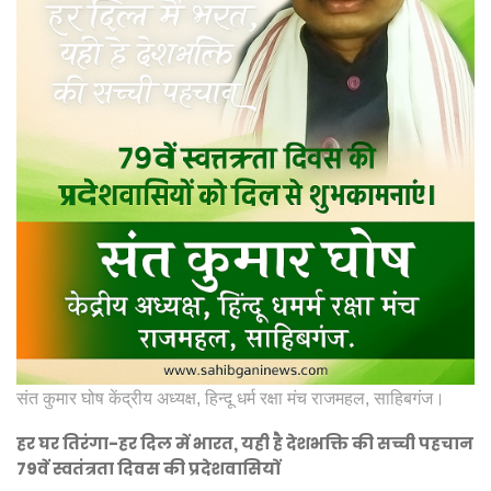
संत कुमार घोष केंद्रीय अध्यक्ष, हिन्दू धर्म रक्षा मंच राजमहल, साहिबगंज।
हर घर तिरंगा-हर दिल में भारत, यही है देशभक्ति की सच्ची पहचान
79वें स्वतंत्रता दिवस की प्रदेशवासियों