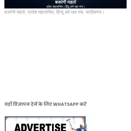
बजरंगी महतो, प्रदेश महासचिव, हिन्दू धर्म रक्षा मंच साहिबगंज।
यहाँ विज्ञापन देनें के लिए WHATSAPP करें