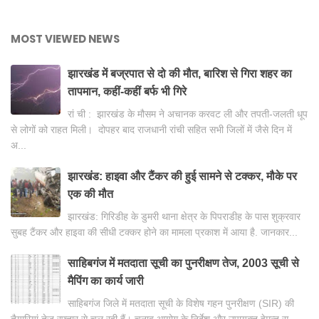
MOST VIEWED NEWS
झारखंड में बज्रपात से दो की मौत, बारिश से गिरा शहर का
तापमान, कहीं-कहीं बर्फ भी गिरे
रां ची : झारखंड के मौसम ने अचानक करवट ली और तपती-जलती धूप
से लोगों को राहत मिली। दोपहर बाद राजधानी रांची सहित सभी जिलों में जैसे दिन में
अ...
झारखंड: हाइवा और टैंकर की हुई सामने से टक्कर, मौके पर
एक की मौत
झारखंड: गिरिडीह के डुमरी थाना क्षेत्र के पिपराडीह के पास शुक्रवार
सुबह टैंकर और हाइवा की सीधी टक्कर होने का मामला प्रकाश में आया है. जानकार...
साहिबगंज में मतदाता सूची का पुनरीक्षण तेज, 2003 सूची से
मैपिंग का कार्य जारी
साहिबगंज जिले में मतदाता सूची के विशेष गहन पुनरीक्षण (SIR) की