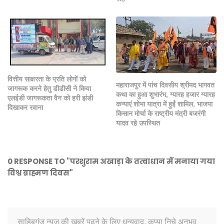
वित्तीय साक्षरता के प्रति लोगों को
महाराजपुर में पांच दिवसीय श्रीमद भागवत
जागरूक करने हेतु डीडीसी ने किया
कथा का हुआ शुभारंभ, ग्यारह हजार ग्यारह
एलईडी जागरूकता वैन को हरी झंडी
कन्याएं शोभा यात्रा में हुईं शामिल, भाजपा
दिखाकर रवाना
किसान मोर्चा के राष्ट्रीय मंत्री बजरंगी
यादव रहे उपस्थित
0 RESPONSE TO "परशुराम अखाड़ा के तत्वाधान में मनाया गया
विश्व ब्राह्मण दिवस"
साहिबगंज न्यूज़ की खबरें पढ़ने के लिए धन्यवाद, कृप्या निचे अनुभव