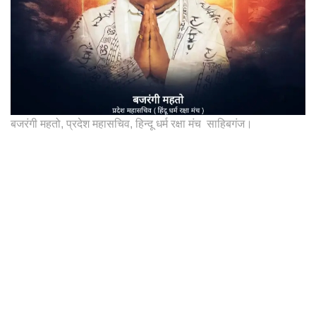
बजरंगी महतो, प्रदेश महासचिव, हिन्दू धर्म रक्षा मंच साहिबगंज।