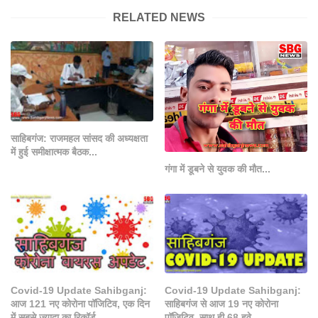
RELATED NEWS
साहिबगंज: राजमहल सांसद की अध्यक्षता
में हुई समीक्षात्मक बैठक...
गंगा में डूबने से युवक की मौत...
Covid-19 Update Sahibganj:
Covid-19 Update Sahibganj:
आज 121 नए कोरोना पॉजिटिव, एक दिन
साहिबगंज से आज 19 नए कोरोना
में सबसे ज्यादा का रिकॉर्ड...
पॉजिटिव, साथ ही 68 हुवे...