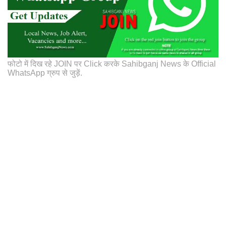
फोटो में दिख रहे JOIN पर Click करके Sahibganj News के Official
WhatsApp ग्रुप से जुड़ें.