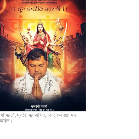
गी महतो, प्रदेश महासचिव, हिन्दू धर्म रक्षा मंच
िबगंज।