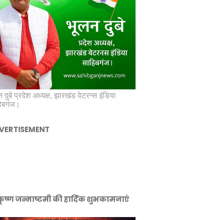
 दुबे प्रदेश अध्यक्ष, झारखंड वेटरन्स इंडिया
िबगंज।
VERTISEMENT
ीकृष्ण जन्माष्टमी की हार्दिक शुभकामनाएं