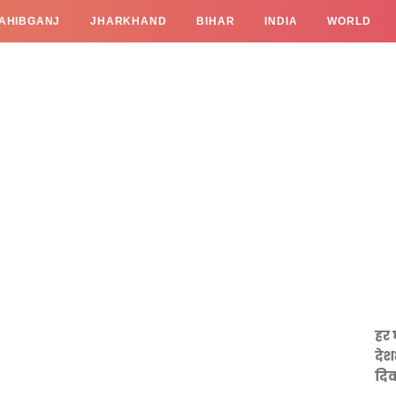
AHIBGANJ
JHARKHAND
BIHAR
INDIA
WORLD
हर 
देश
दिव